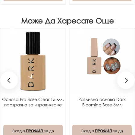
Може Да Харесате Още
Основа Pro Base Clear 15 мл,
Разливна основа Dark
прозрачна за изравняване
Blooming Base 6мл
Вход в
ПРОФИЛ
за да
Вход в
ПРОФИЛ
за да