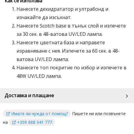
Как се използва
Нанесете дехидрататор и ултрабонд и
изчакайте да изсъхнат.
Нанесете Scotch base в тънък слой и изпечете
за 30 сек. в 48-ватова UV/LED лампа.
Нанесете цветната база и направете
изравняване с нея. Изпечете за 60 сек. в 48-
ватова UV/LED лампа.
Нанесете топ покритие по избор и изпечете в
48W UV/LED лампа.
Доставка и плащане
Имате ли нужда от помощ?
Пишете ни или позвънете
на
+359 888 341 777