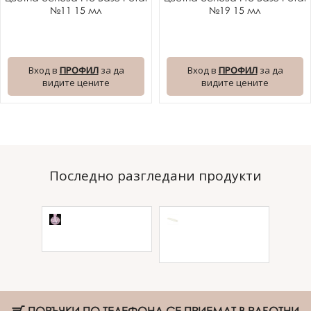
№11 15 мл
№19 15 мл
Вход в
ПРОФИЛ
за да
Вход в
ПРОФИЛ
за да
видите цените
видите цените
Последно разгледани продукти
Цветна основа
Възглавница за
Pro Base Potal
маникюр
№04 15 мл
SPENVI Classic -
pearl