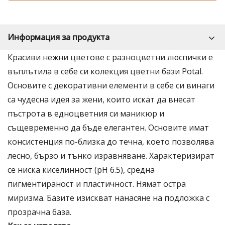
Информация за продукта
Красиви нежни цветове с разноцветни люспички е
въплътила в себе си колекция цветни бази Potal.
Основите с декоративни елементи в себе си винаги
са чудесна идея за жени, които искат да внесат
пъстрота в едноцветния си маникюр и
същевременно да бъде елегантен. Основите имат
консистенция по-близка до течна, което позволява
лесно, бързо и тънко изравняване. Характеризират
се ниска киселинност (pH 6.5), средна
пигментираност и пластичност. Нямат остра
миризма. Базите изискват нанасяне на подложка с
прозрачна база.