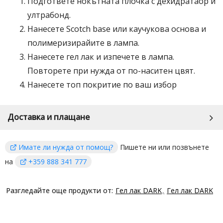
Подгответе нокътната плочка с
дехидратаор
и
ултрабонд
.
Нанесете
Scotch base
или каучукова основа и
полимеризирайите в лампа.
Нанесете гел лак и изпечете в лампа.
Повторете при нужда от по-наситен цвят.
Нанесете
топ покритие
по ваш избор
Доставка и плащане
Имате ли нужда от помощ?
Пишете ни или позвънете
на
+359 888 341 777
Разгледайте още продукти от:
Гел лак DARK
Гел лак DARK