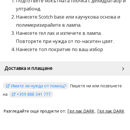
Подгответе нокътната плочка с
дехидратаор
и
ултрабонд
.
Нанесете
Scotch base
или каучукова основа и
полимеризирайите в лампа.
Нанесете гел лак и изпечете в лампа.
Повторете при нужда от по-наситен цвят.
Нанесете
топ покритие
по ваш избор
Доставка и плащане
Имате ли нужда от помощ?
Пишете ни или позвънете
на
+359 888 341 777
Разгледайте още продукти от:
Гел лак DARK
Гел лак DARK