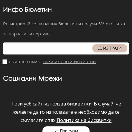
Инфо Бюлетин
Регистрирай се за нашия бюлетин и получи 5% отстъпка
за първата си поръчка!
ИЗПРАТИ
съгласен съм с
политика на лични данни
Социални Мрежи
Този уеб сайт използва бисквитки. В случай, че
Viber
Facebook
Instagram
YouTube
желаете да го използвате е необходимо да се
съгласите с тях
Политика на бисквитки
darkbyrior.bg © 2026 Всички права запазени.
Всички цени на сайта са с вкл. ДДС
Приемам