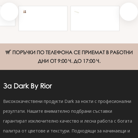
Разливна
Възглавница за
Smart
основа Dark
маникюр
Blooming Base
SPENVI Classic -
6мл
pearl
ПОРЪЧКИ ПО ТЕЛЕФОНА СЕ ПРИЕМАТ В РАБОТНИ
ДНИ ОТ 9:00 Ч. ДО 17:00 Ч.
За Dark By Rior
Висококачествени продукти Dark за нокти с професионални
резултати. Нашите внимателно подбрани съставки
гарантират изключително качество и лесна работа с богата
палитра от цветове и текстури. Подходящи за начинаещи и