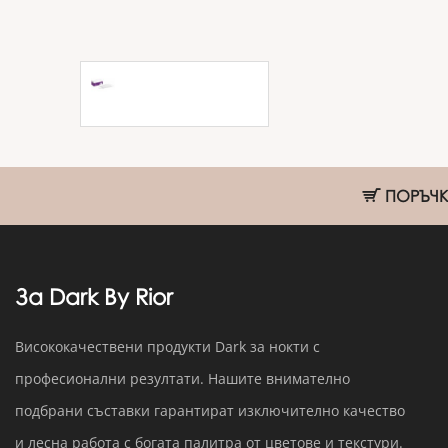
Маска за лице с
ластик Soft Care -
бели - 50 бр/кут
ПОРЪЧКИ
За Dark By Rior
Висококачествени продукти Dark за нокти с
професионални резултати. Нашите внимателно
подбрани съставки гарантират изключително качество
и лесна работа с богата палитра от цветове и текстури.