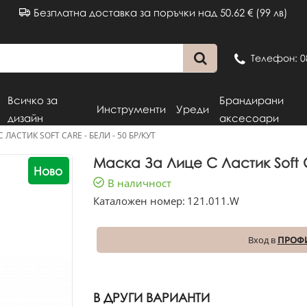
Безплатна доставка за поръчки над 50.62 € (99 лв)
Телефон: 0
Всичко за
Брандирани
Инструменти
Уреди
дизайн
аксесоари
 ЛАСТИК SOFT CARE - БЕЛИ - 50 БР/КУТ
Маска За Лице С Ластик Soft C
Ново
В наличност
Каталожен номер:
121.011.W
Вход в
ПРОФ
В ДРУГИ ВАРИАНТИ