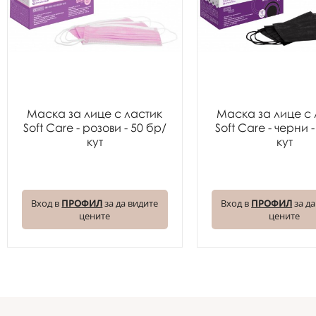
Маска за лице с ластик
Маска за лице с 
Soft Care - розови - 50 бр/
Soft Care - черни 
кут
кут
Вход в
ПРОФИЛ
за да видите
Вход в
ПРОФИЛ
за да
цените
цените