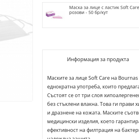
Маска за лице с ластик Soft Care
розови - 50 бр/кут
Информация за продукта
Маските за лице Soft Care на Bournas
еднократна употреба, които предлага
Състоят се от три слоя хипоалергенен
без стъклени влакна. Това ги прави 
и дразнене на кожата. Маските съотв
медицински изделия, което гарантир
ефективност на филтрация на бактери
надеждна защита.