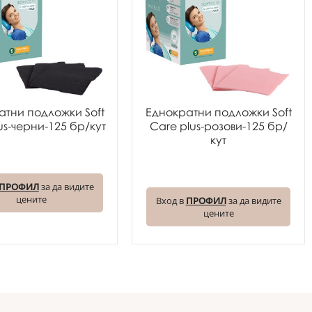
атни подложки Soft
Еднократни подложки Soft
us-черни-125 бр/кут
Care plus-розови-125 бр/
кут
ПРОФИЛ
за да видите
цените
Вход в
ПРОФИЛ
за да видите
цените