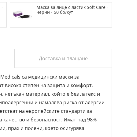
 -
Маска за лице с ластик Soft Care -
черни - 50 бр/кут
Доставка и плащане
 Medicals са медицински маски за
т висока степен на защита и комфорт.
, нетъкан материал, който е без латекс и
хипоалергенни и намалява риска от алергии
етстват на европейските стандарти за
а качество и безопасност. Имат над 98%
и, прах и полени, което осигурява