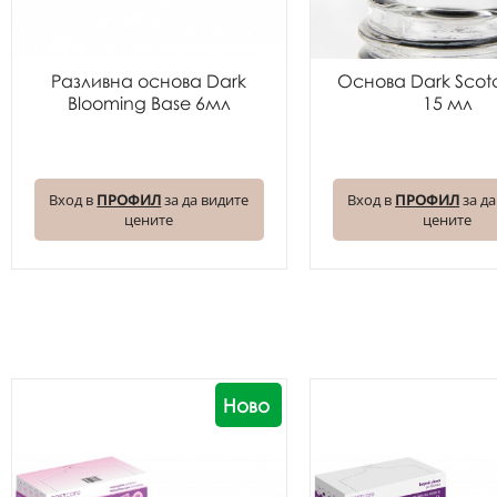
Разливна основа Dark
Основа Dark Scot
Blooming Base 6мл
15 мл
Вход в
ПРОФИЛ
за да видите
Вход в
ПРОФИЛ
за да
цените
цените
Ново