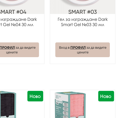
а изграждане Dark
Гел за изграждане Dark
t Gel №04 30 мл
Smart Gel №03 30 мл
ПРОФИЛ
за да видите
Вход в
ПРОФИЛ
за да видите
цените
цените
Ново
Ново