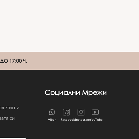
О 17:00 Ч.
Социални Мрежи
юлетин и
вата си
Viber
Facebook
Instagram
YouTube