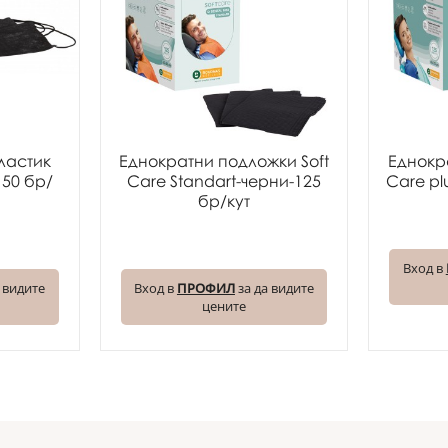
ластик
Еднократни подложки Soft
Еднокр
- 50 бр/
Care Standart-черни-125
Care pl
бр/кут
Вход в
 видите
Вход в
ПРОФИЛ
за да видите
цените