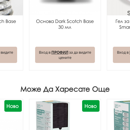
ch Base
Основа Dark Scotch Base
Гел з
30 мл
Smar
 видите
Вход в
ПРОФИЛ
за да видите
Вход в
цените
Може Да Харесате Още
Ново
Ново