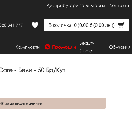
Дистрибутори за България
Контакти
В количка: 0 (0.00 € (0.00 лв.))
888 341 777
Beauty
Комплекти
Промоции
Обучения
Studio
are - Бели - 50 Бр/кут
ИЛ
за да видите цените