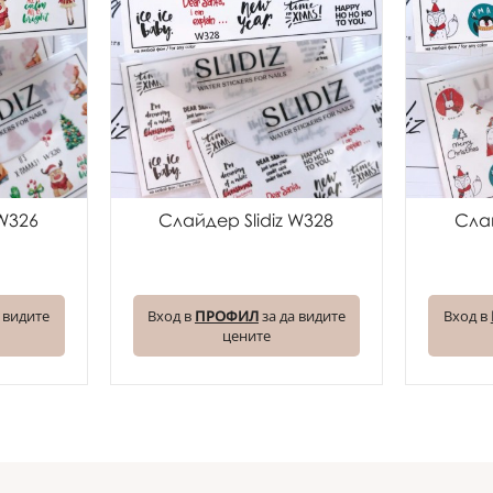
 W326
Слайдер Slidiz W328
Слай
 видите
Вход в
ПРОФИЛ
за да видите
Вход в
цените