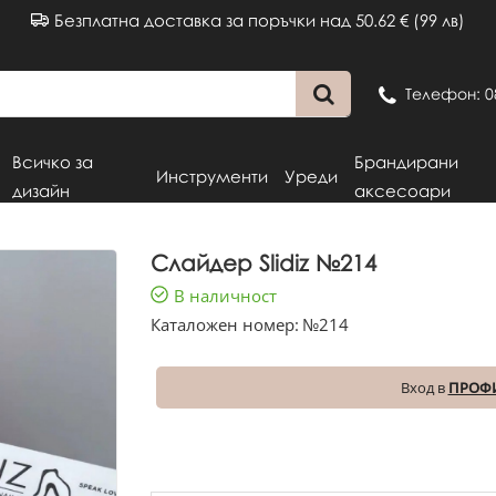
Безплатна доставка за поръчки над 50.62 € (99 лв)
Телефон: 0
Всичко за
Брандирани
Инструменти
Уреди
дизайн
аксесоари
Слайдер Slidiz №214
В наличност
Каталожен номер:
№214
Вход в
ПРОФ