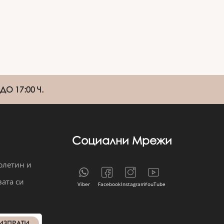
О 17:00 Ч.
Социални Мрежи
юлетин и
вата си
Viber
Facebook
Instagram
YouTube
ИЗПРАТИ