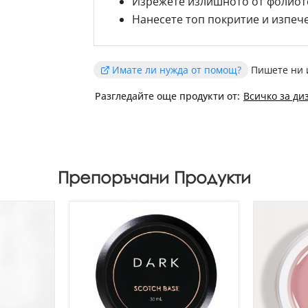
Изрежете излишното от фолиот
Нанесете
топ покритие
и изпече
Имате ли нужда от помощ?
Пишете ни 
Разгледайте още продукти от:
Всичко за ди
Препоръчани Продукти