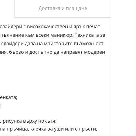
Доставка и плащане
т слайдери с висококачествен и ярък печат
опълнение към всеки маникюр. Tехниката за
 слайдери дава на майсторите възможност,
лия, бързо и достъпно да направят модерен
енката;
;
 рисунка върху нокътя;
на пръчица, клечка за уши или с пръсти;