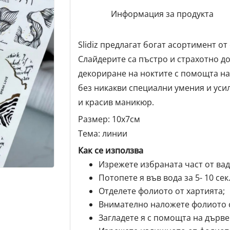
Информация за продукта
Slidiz предлагат богат асортимент о
Слайдерите са пъстро и страхотно д
декориране на ноктите с помощта на
без никакви специални умения и уси
и красив маникюр.
Размер: 10х7см
Тема: линии
Как се използва
Изрежете избраната част от вад
Потопете я във вода за 5- 10 сек.
Отделете фолиото от хартията;
Внимателно наложете фолиото с
Загладете я с помощта на дърве