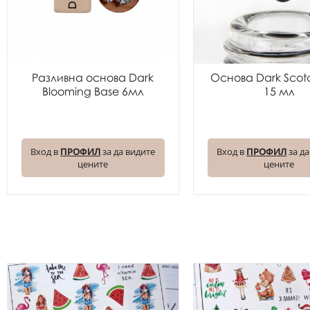
Разливна основа Dark
Основа Dark Scot
Blooming Base 6мл
15 мл
Вход в
ПРОФИЛ
за да видите
Вход в
ПРОФИЛ
за да
цените
цените