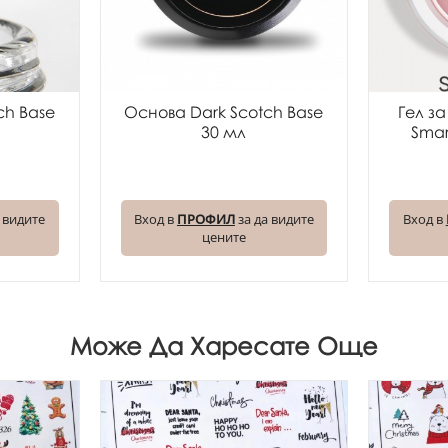
ch Base
Основа Dark Scotch Base
Гел з
30 мл
Smar
 видите
Вход в
ПРОФИЛ
за да видите
Вход в
цените
Може Да Харесате Още