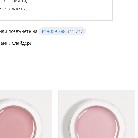
о с ножица;
те в лампа;
или позвънете на
+359 888 341 777
зайн
Слайдери