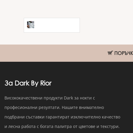
Слайдер Slidiz
№214
ПОРЪЧКИ
За Dark By Rior
Висококачествени продукти Dark за нокти с
професионални резултати. Нашите внимателно
подбрани съставки гарантират изключително качество
и лесна работа с богата палитра от цветове и текстури.