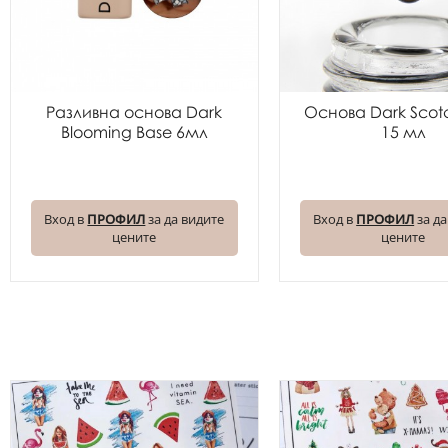
Разливна основа Dark
Основа Dark Scot
Blooming Base 6мл
15 мл
Вход в
ПРОФИЛ
за да видите
Вход в
ПРОФИЛ
за да
цените
цените