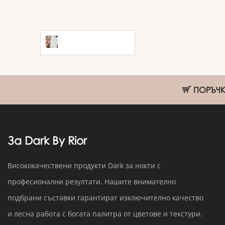
Слайдер Slidiz
№051
ПОРЪЧКИ
За Dark By Rior
Висококачествени продукти Dark за нокти с
професионални резултати. Нашите внимателно
подбрани съставки гарантират изключително качество
и лесна работа с богата палитра от цветове и текстури.