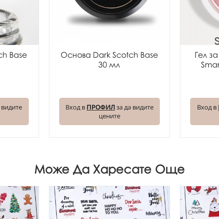
ch Base
Основа Dark Scotch Base
Гел з
30 мл
Smar
 видите
Вход в
ПРОФИЛ
за да видите
Вход в
цените
Може Да Харесате Още