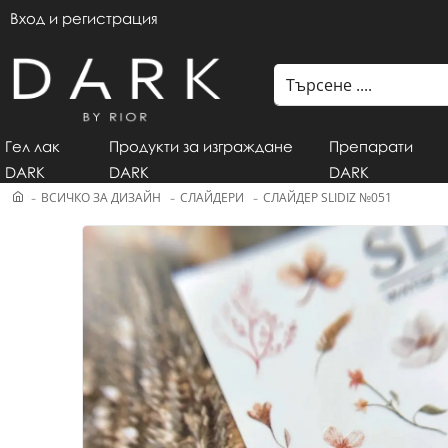
Вход и регистрация
Гел лак
Продукти за изграждане
Препарати
DARK
DARK
DARK
ВСИЧКО ЗА ДИЗАЙН
СЛАЙДЕРИ
СЛАЙДЕР SLIDIZ №051