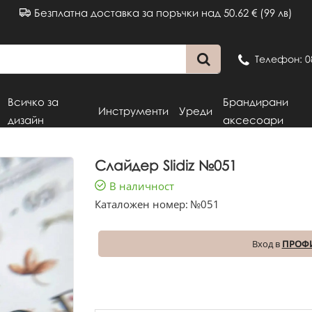
Безплатна доставка за поръчки над 50.62 € (99 лв)
Телефон: 0
Всичко за
Брандирани
Инструменти
Уреди
дизайн
аксесоари
Слайдер Slidiz №051
В наличност
Каталожен номер:
№051
Вход в
ПРОФ