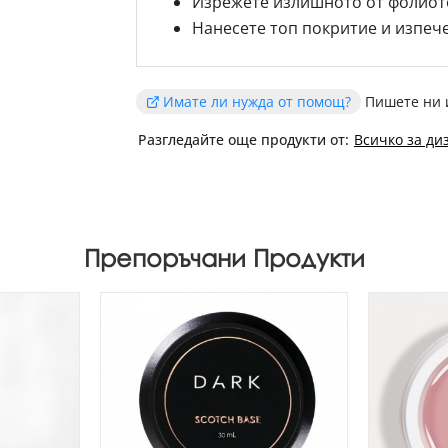
Изрежете излишното от фолиот
Нанесете
топ покритие
и изпече
Имате ли нужда от помощ?
Пишете ни 
Разгледайте още продукти от:
Всичко за ди
Препоръчани Продукти