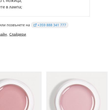
о с ножица;
те в лампа;
или позвънете на
+359 888 341 777
зайн
Слайдери