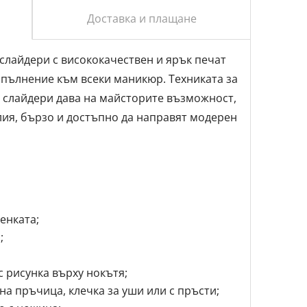
Доставка и плащане
т слайдери с висококачествен и ярък печат
опълнение към всеки маникюр. Tехниката за
 слайдери дава на майсторите възможност,
лия, бързо и достъпно да направят модерен
енката;
;
 рисунка върху нокътя;
на пръчица, клечка за уши или с пръсти;