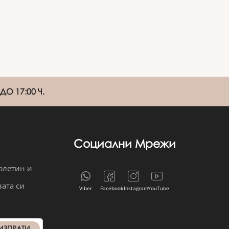
О 17:00 Ч.
Социални Мрежи
юлетин и
вата си
Viber
Facebook
Instagram
YouTube
ИЗПРАТИ