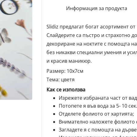
Информация за продукта
Slidiz предлагат богат асортимент о
Слайдерите са пъстро и страхотно д
декориране на ноктите с помощта на
без никакви специални умения и уси
и красив маникюр.
Размер: 10х7см
Тема: цветя
Как се използва
Изрежете избраната част от вад
Потопете я във вода за 5- 10 сек.
Отделете фолиото от хартията;
Внимателно наложете фолиото с
Загладете я с помощта на дърве