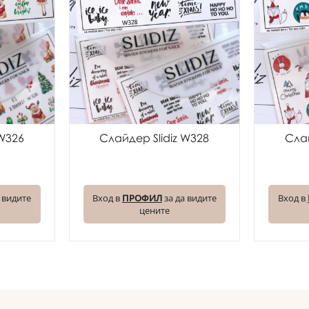
 W326
Слайдер Slidiz W328
Слай
 видите
Вход в
ПРОФИЛ
за да видите
Вход в
цените