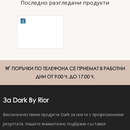
Последно разгледани продукти
Сменящ се
абразив за
пила за
маникюр Expert
22, грит 150,
цвят бял, 50 бр.
ПОРЪЧКИ ПО ТЕЛЕФОНА СЕ ПРИЕМАТ В РАБОТНИ
ДНИ ОТ 9:00 Ч. ДО 17:00 Ч.
За Dark By Rior
Висококачествени продукти Dark за нокти с професионални
резултати. Нашите внимателно подбрани съставки