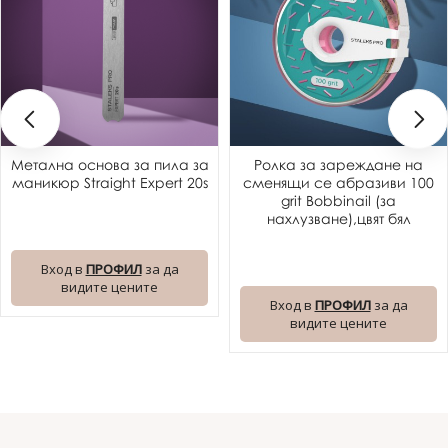
Метална основа за пила за
Ролка за зареждане на
маникюр Straight Expert 20s
сменящи се абразиви 100
grit Bobbinail (за
нахлузване),цвят бял
Вход в
ПРОФИЛ
за да
видите цените
Вход в
ПРОФИЛ
за да
видите цените