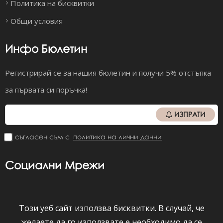
Политика на бисквитки
Общи условия
Инфо Бюлетин
Регистрирай се за нашия бюлетин и получи 5% отстъпка
за първата си поръчка!
ИЗПРАТИ
съгласен съм с
политика на лични данни
Социални Мрежи
Този уеб сайт използва бисквитки. В случай, че
Viber
Facebook
Instagram
YouTube
желаете да го използвате е необходимо да се