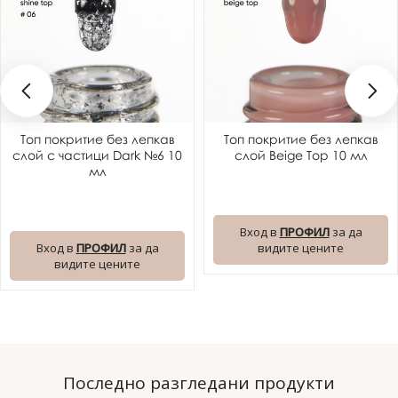
Топ покритие без лепкав
Топ покритие без лепкав
слой с частици Dark №6 10
слой Beige Top 10 мл
мл
Вход в
ПРОФИЛ
за да
Вход в
ПРОФИЛ
за да
видите цените
видите цените
Последно разгледани продукти