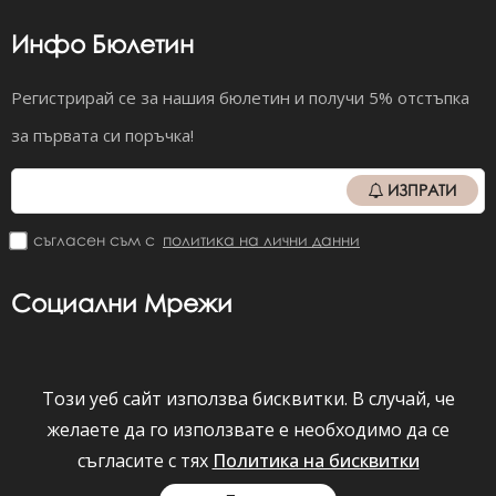
Инфо Бюлетин
Регистрирай се за нашия бюлетин и получи 5% отстъпка
за първата си поръчка!
ИЗПРАТИ
съгласен съм с
политика на лични данни
Социални Мрежи
Този уеб сайт използва бисквитки. В случай, че
Viber
Facebook
Instagram
YouTube
желаете да го използвате е необходимо да се
съгласите с тях
Политика на бисквитки
darkbyrior.bg © 2026 Всички права запазени.
Всички цени на сайта са с вкл. ДДС