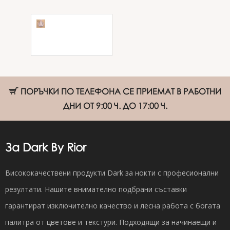
Топ покритие
без лепкав
слой Creamy
Top 10 мл
ПОРЪЧКИ ПО ТЕЛЕФОНА СЕ ПРИЕМАТ В РАБОТНИ
ДНИ ОТ 9:00 Ч. ДО 17:00 Ч.
За Dark By Rior
Висококачествени продукти Dark за нокти с професионални
резултати. Нашите внимателно подбрани съставки
гарантират изключително качество и лесна работа с богата
палитра от цветове и текстури. Подходящи за начинаещи и